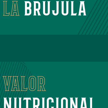
la
brújula
valor
nutricional